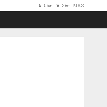
Entrar
0 item -
R$
0,00