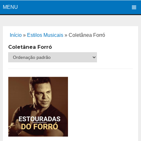
MENU
Início
»
Estilos Musicais
»
Coletânea Forró
Coletânea Forró