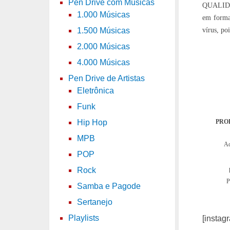
Pen Drive com Músicas
QUALIDA
1.000 Músicas
em forma
vírus, po
1.500 Músicas
2.000 Músicas
4.000 Músicas
Pen Drive de Artistas
Eletrônica
Funk
PRO
Hip Hop
MPB
Aq
POP
Rock
P
Samba e Pagode
Sertanejo
Playlists
[instag