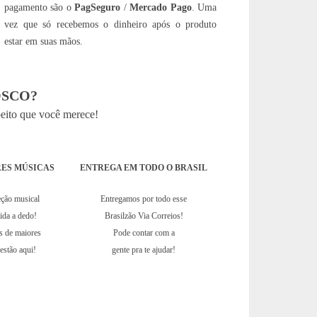
pagamento são o
PagSeguro
/
Mercado Pago
. Uma
vez que só recebemos o dinheiro após o produto
estar em suas mãos.
SCO?
peito que você merece!
ES MÚSICAS
ENTREGA EM TODO O BRASIL
eção musical
Entregamos por todo esse
hida a dedo!
Brasilzão Via Correios!
s de maiores
Pode contar com a
estão aqui!
gente pra te ajudar!