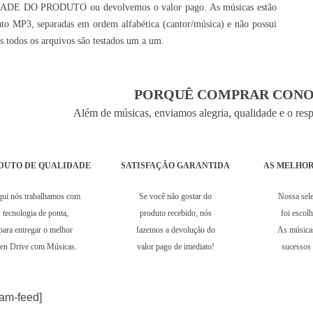
DE DO PRODUTO ou devolvemos o valor pago. As músicas estão
to MP3, separadas em ordem alfabética (cantor/música) e não possui
is todos os arquivos são testados um a um.
PORQUÊ COMPRAR CONO
Além de músicas, enviamos alegria, qualidade e o res
DUTO DE QUALIDADE
SATISFAÇÃO GARANTIDA
AS MELHOR
ui nós trabalhamos com
Se você não gostar do
Nossa sel
tecnologia de ponta,
produto recebido, nós
foi escol
para entregar o melhor
fazemos a devolução do
As música
en Drive com Músicas.
valor pago de imediato!
sucessos 
ram-feed]