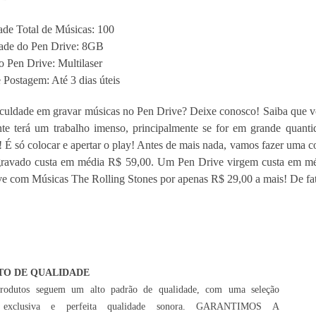
de Total de Músicas: 100
ade do Pen Drive: 8GB
 Pen Drive: Multilaser
 Postagem: Até 3 dias úteis
culdade em gravar músicas no Pen Drive? Deixe conosco! Saiba que v
nte terá um trabalho imenso, principalmente se for em grande quant
 É só colocar e apertar o play! Antes de mais nada, vamos fazer uma
gravado custa em média R$ 59,00. Um Pen Drive virgem custa em méd
e com Músicas The Rolling Stones por apenas R$ 29,00 a mais! De fat
TO DE QUALIDADE
rodutos seguem um alto padrão de qualidade, com uma seleção
 exclusiva e perfeita qualidade sonora. GARANTIMOS A