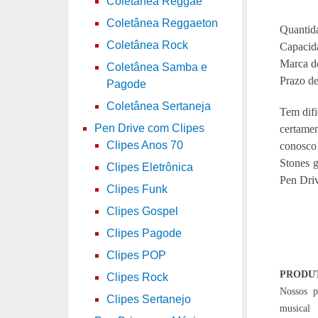
Coletânea Reggae
Coletânea Reggaeton
Quantida
Coletânea Rock
Capacid
Marca do
Coletânea Samba e
Prazo de
Pagode
Coletânea Sertaneja
Tem difi
Pen Drive com Clipes
certame
Clipes Anos 70
conosco!
Stones 
Clipes Eletrônica
Pen Driv
Clipes Funk
Clipes Gospel
Clipes Pagode
Clipes POP
PRODU
Clipes Rock
Nossos p
Clipes Sertanejo
musical