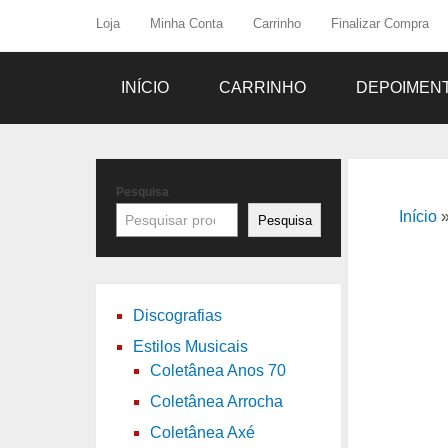
Loja
Minha Conta
Carrinho
Finalizar Compra
INÍCIO
CARRINHO
DEPOIMEN
Pesquisa
Início
Pesquisa
Discografias
Estilos Musicais
Coletânea Anos 70
Coletânea Arrocha
Coletânea Axé