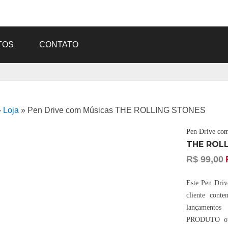
TOS
CONTATO
»
Loja
»
Pen Drive com Músicas THE ROLLING STONES
Pen Drive co
THE ROL
R$
99,00
Este Pen Drive
cliente cont
lançament
PRODUTO ou 