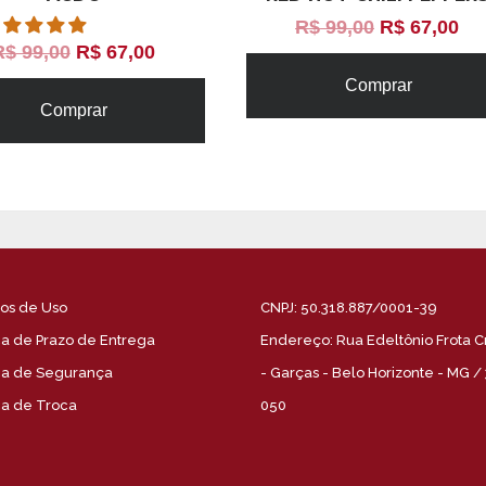
R$
99,00
R$
67,00
R$
99,00
R$
67,00
Comprar
Comprar
os de Uso
CNPJ: 50.318.887/0001-39
ica de Prazo de Entrega
Endereço: Rua Edeltônio Frota C
ica de Segurança
- Garças - Belo Horizonte - MG /
ica de Troca
050