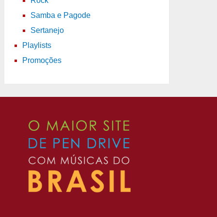
Rock
Samba e Pagode
Sertanejo
Playlists
Promoções