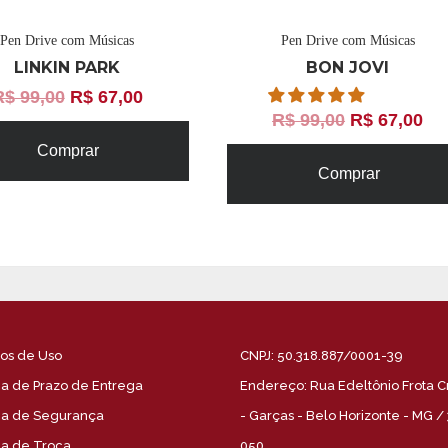
Pen Drive com Músicas
Pen Drive com Músicas
LINKIN PARK
BON JOVI
R$
99,00
R$
67,00
R$
99,00
R$
67,00
Comprar
Comprar
os de Uso
CNPJ: 50.318.887/0001-39
ica de Prazo de Entrega
Endereço: Rua Edeltônio Frota C
ica de Segurança
- Garças - Belo Horizonte - MG /
ica de Troca
050