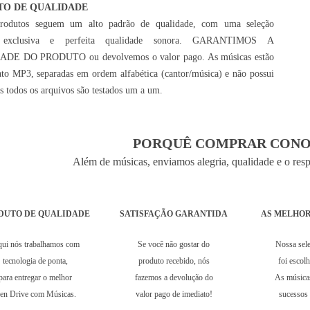
TO DE QUALIDADE
rodutos seguem um alto padrão de qualidade, com uma seleção
 exclusiva e perfeita qualidade sonora. GARANTIMOS A
DE DO PRODUTO ou devolvemos o valor pago. As músicas estão
to MP3, separadas em ordem alfabética (cantor/música) e não possui
is todos os arquivos são testados um a um.
PORQUÊ COMPRAR CONO
Além de músicas, enviamos alegria, qualidade e o res
DUTO DE QUALIDADE
SATISFAÇÃO GARANTIDA
AS MELHOR
ui nós trabalhamos com
Se você não gostar do
Nossa sel
tecnologia de ponta,
produto recebido, nós
foi escol
para entregar o melhor
fazemos a devolução do
As música
en Drive com Músicas.
valor pago de imediato!
sucessos 