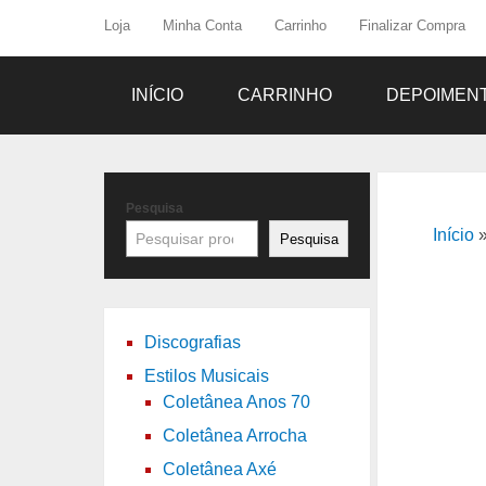
Loja
Minha Conta
Carrinho
Finalizar Compra
INÍCIO
CARRINHO
DEPOIMEN
Pesquisa
Início
Pesquisa
Discografias
Estilos Musicais
Coletânea Anos 70
Coletânea Arrocha
Coletânea Axé