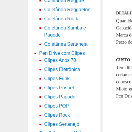
Coletânea Reggae
Coletânea Reggaeton
DETALH
Coletânea Rock
Quantid
Capacid
Coletânea Samba e
Marca do
Pagode
Prazo de
Coletânea Sertaneja
Pen Drive com Clipes
CUSTO 
Clipes Anos 70
Tem difi
Clipes Eletrônica
certame
Clipes Funk
conosco
Clipes Gospel
Mioto g
Pen Driv
Clipes Pagode
Clipes POP
Clipes Rock
Clipes Sertanejo