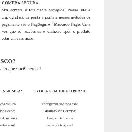
COMPRA SEGURA
Sua compra é totalmente protegida! Nosso site é
criptografado de ponta a ponta e nossos métodos de
pagamento são o
PagSeguro
/
Mercado Pago
. Uma
vez que só recebemos o dinheiro após o produto
estar em suas mãos.
SCO?
peito que você merece!
ES MÚSICAS
ENTREGA EM TODO O BRASIL
eção musical
Entregamos por todo esse
hida a dedo!
Brasilzão Via Correios!
s de maiores
Pode contar com a
estão aqui!
gente pra te ajudar!