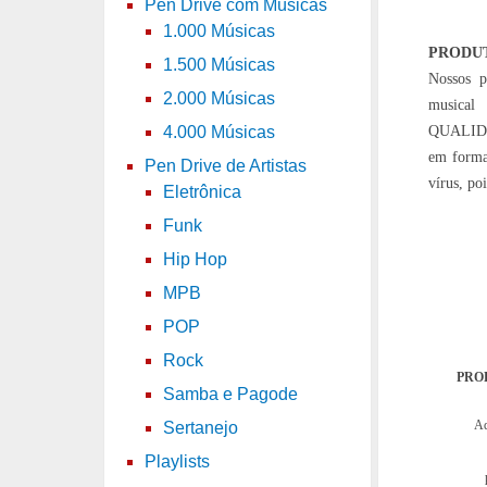
Pen Drive com Músicas
1.000 Músicas
PRODU
1.500 Músicas
Nossos p
2.000 Músicas
musical
QUALIDA
4.000 Músicas
em forma
Pen Drive de Artistas
vírus, po
Eletrônica
Funk
Hip Hop
MPB
POP
Rock
PRO
Samba e Pagode
Aq
Sertanejo
Playlists