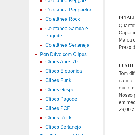
Coletânea Reggae
Coletânea Reggaeton
DETALH
Coletânea Rock
Quantid
Coletânea Samba e
Capaci
Pagode
Marca d
Coletânea Sertaneja
Prazo d
Pen Drive com Clipes
Clipes Anos 70
CUSTO 
Clipes Eletrônica
Tem di
Clipes Funk
na inte
muito m
Clipes Gospel
Nosso 
Clipes Pagode
em méd
Clipes POP
29,00 a
Clipes Rock
Clipes Sertanejo