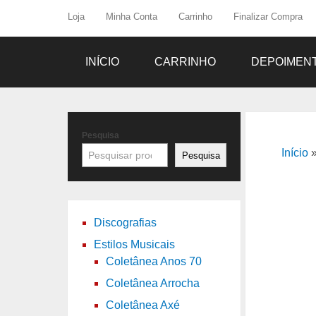
Loja
Minha Conta
Carrinho
Finalizar Compra
INÍCIO
CARRINHO
DEPOIMEN
Pesquisa
Início
Pesquisa
Discografias
Estilos Musicais
Coletânea Anos 70
Coletânea Arrocha
Coletânea Axé