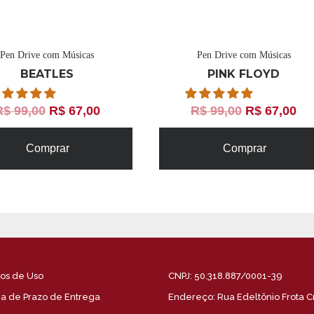
Pen Drive com Músicas
Pen Drive com Músicas
BEATLES
PINK FLOYD
R$
99,00
R$
67,00
R$
99,00
R$
67,00
Comprar
Comprar
os de Uso
CNPJ: 50.318.887/0001-39
ica de Prazo de Entrega
Endereço: Rua Edeltônio Frota C