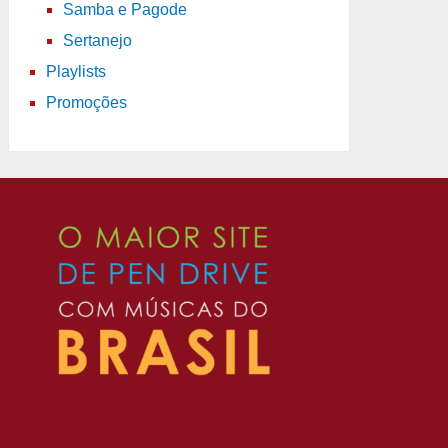
Samba e Pagode
Sertanejo
Playlists
Promoções