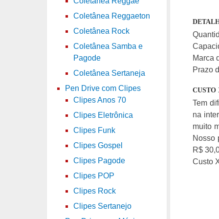
Coletânea Reggae
Coletânea Reggaeton
DETALH
Coletânea Rock
Quantid
Capaci
Coletânea Samba e
Marca d
Pagode
Prazo d
Coletânea Sertaneja
Pen Drive com Clipes
CUSTO 
Clipes Anos 70
Tem di
na inte
Clipes Eletrônica
muito m
Clipes Funk
Nosso 
Clipes Gospel
R$ 30,0
Clipes Pagode
Custo X
Clipes POP
Clipes Rock
Clipes Sertanejo