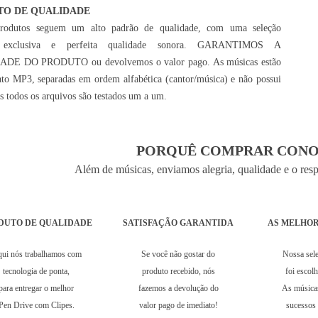
TO DE QUALIDADE
rodutos seguem um alto padrão de qualidade, com uma seleção
 exclusiva e perfeita qualidade sonora. GARANTIMOS A
DE DO PRODUTO ou devolvemos o valor pago. As músicas estão
to MP3, separadas em ordem alfabética (cantor/música) e não possui
is todos os arquivos são testados um a um.
PORQUÊ COMPRAR CONO
Além de músicas, enviamos alegria, qualidade e o res
DUTO DE QUALIDADE
SATISFAÇÃO GARANTIDA
AS MELHOR
ui nós trabalhamos com
Se você não gostar do
Nossa sel
tecnologia de ponta,
produto recebido, nós
foi escol
para entregar o melhor
fazemos a devolução do
As música
Pen Drive com Clipes.
valor pago de imediato!
sucessos 