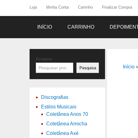
Loja
Minha Conta
Carrinho
Finalizar Compra
INÍCIO
CARRINHO
DEPOIMEN
Pesquisa
Início
Pesquisa
Discografias
Estilos Musicais
Coletânea Anos 70
Coletânea Arrocha
Coletânea Axé