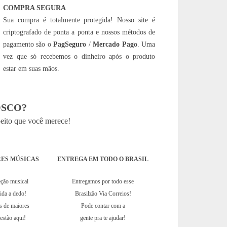
COMPRA SEGURA
Sua compra é totalmente protegida! Nosso site é
criptografado de ponta a ponta e nossos métodos de
pagamento são o
PagSeguro
/
Mercado Pago
. Uma
vez que só recebemos o dinheiro após o produto
estar em suas mãos.
SCO?
peito que você merece!
ES MÚSICAS
ENTREGA EM TODO O BRASIL
eção musical
Entregamos por todo esse
hida a dedo!
Brasilzão Via Correios!
s de maiores
Pode contar com a
estão aqui!
gente pra te ajudar!