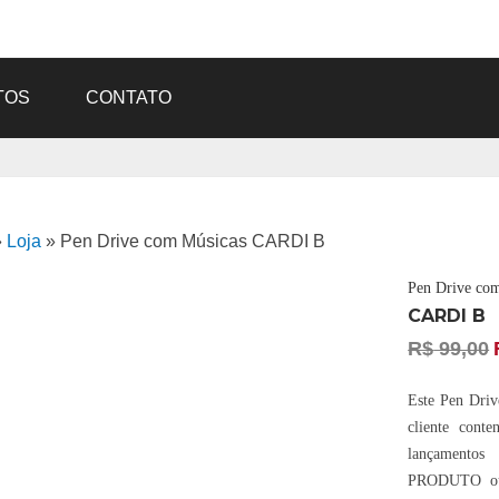
TOS
CONTATO
»
Loja
»
Pen Drive com Músicas CARDI B
Pen Drive co
CARDI B
R$
99,00
Este Pen Drive
cliente cont
lançament
PRODUTO ou 