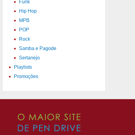
Funk
Hip Hop
MPB
POP
Rock
Samba e Pagode
Sertanejo
Playlists
Promoções