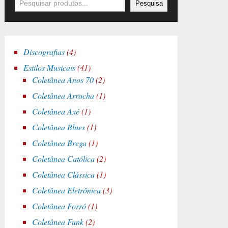
Pesquisa
4
Discografias
4
p
4
Estilos Musicais
41
r
1
2
Coletânea Anos 70
2
o
p
p
1
Coletânea Arrocha
1
d
r
r
p
1
Coletânea Axé
1
u
o
o
r
p
t
1
Coletânea Blues
1
d
d
o
r
o
p
u
u
1
Coletânea Brega
1
d
o
s
r
t
t
p
u
2
Coletânea Católica
2
d
o
o
o
r
t
p
u
1
Coletânea Clássica
1
d
s
s
o
o
r
t
p
u
3
Coletânea Eletrônica
3
d
o
o
r
t
p
u
1
Coletânea Forró
1
d
o
o
r
t
p
u
2
Coletânea Funk
2
d
o
o